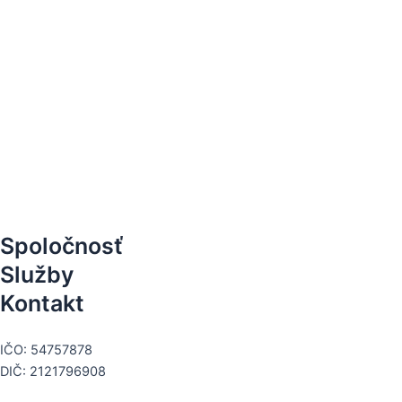
Spoločnosť
Služby
Kontakt
+421 911 662 424
IČO: 54757878
DIČ: 2121796908