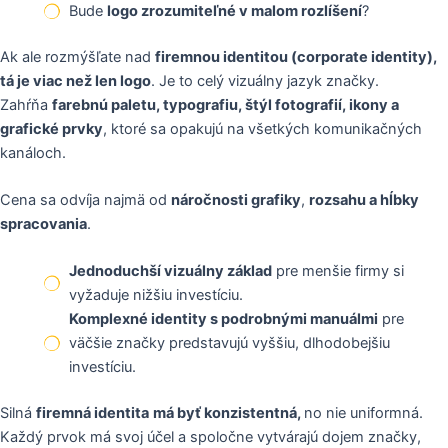
Bude
logo zrozumiteľné v malom rozlíšení
?
Ak ale rozmýšľate nad
firemnou identitou (corporate identity),
tá je viac než len logo
. Je to celý vizuálny jazyk značky.
Zahŕňa
farebnú paletu, typografiu, štýl fotografií, ikony a
grafické prvky
, ktoré sa opakujú na všetkých komunikačných
kanáloch.
Cena sa odvíja najmä od
náročnosti grafiky
,
rozsahu a hĺbky
spracovania
.
Jednoduchší vizuálny základ
pre menšie firmy si
vyžaduje nižšiu investíciu.
Komplexné identity s podrobnými manuálmi
pre
väčšie značky predstavujú vyššiu, dlhodobejšiu
investíciu.
Silná
firemná identita
má byť konzistentná,
no nie uniformná.
Každý prvok má svoj účel a spoločne vytvárajú dojem značky,