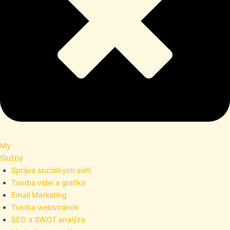
My
Služby
Správa sociálnych sietí
Tvorba videí a grafika
Email Marketing
Tvorba webstránok
SEO a SWOT analýza