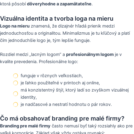
ktorá pôsobí
dôveryhodne a zapamätateľne
.
Vizuálna identita a tvorba loga na mieru
Logo na mieru
znamená, že dizajnér hľadá prienik medzi
jednoduchosťou a originalitou. Minimalizmus je tu kľúčový a platí
čím jednoduchšie logo je, tým lepšie funguje.
Rozdiel medzi „lacným logom“ a
profesionálnym logom
je v
kvalite prevedenia. Profesionálne logo:
funguje v rôznych veľkostiach,
je ľahko použiteľné v printoch aj online,
má konzistentný štýl, ktorý ladí so zvyškom vizuálnej
identity,
je nadčasové a nestratí hodnotu o pár rokov.
Čo má obsahovať branding pre malé firmy?
Branding pre malé firmy
často nemusí byť taký rozsiahly ako pre
veľké korporácie. Základ však vždy ostáva rovnaký: