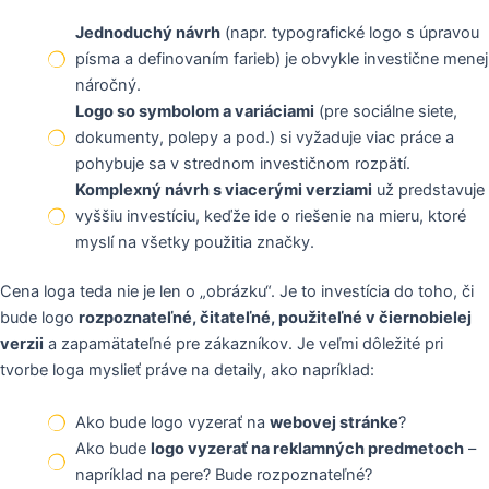
Jednoduchý návrh
(napr. typografické logo s úpravou
písma a definovaním farieb) je obvykle investične menej
náročný.
Logo so symbolom a variáciami
(pre sociálne siete,
dokumenty, polepy a pod.) si vyžaduje viac práce a
pohybuje sa v strednom investičnom rozpätí.
Komplexný návrh s viacerými verziami
už predstavuje
vyššiu investíciu, keďže ide o riešenie na mieru, ktoré
myslí na všetky použitia značky.
Cena loga teda nie je len o „obrázku“. Je to investícia do toho, či
bude logo
rozpoznateľné, čitateľné, použiteľné v čiernobielej
verzii
a zapamätateľné pre zákazníkov. Je veľmi dôležité pri
tvorbe loga myslieť práve na detaily, ako napríklad:
Ako bude logo vyzerať na
webovej stránke
?
Ako bude
logo vyzerať na reklamných predmetoch
–
napríklad na pere? Bude rozpoznateľné?