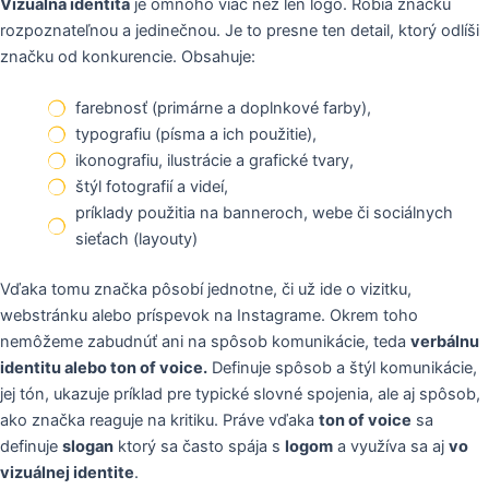
Vizuálna identita
je omnoho viac než len logo. Robia značku
rozpoznateľnou a jedinečnou. Je to presne ten detail, ktorý odlíši
značku od konkurencie. Obsahuje:
farebnosť (primárne a doplnkové farby),
typografiu (písma a ich použitie),
ikonografiu, ilustrácie a grafické tvary,
štýl fotografií a videí,
príklady použitia na banneroch, webe či sociálnych
sieťach (layouty)
Vďaka tomu značka pôsobí jednotne, či už ide o vizitku,
webstránku alebo príspevok na Instagrame. Okrem toho
nemôžeme zabudnúť ani na spôsob komunikácie, teda
verbálnu
identitu alebo ton of voice.
Definuje spôsob a štýl komunikácie,
jej tón, ukazuje príklad pre typické slovné spojenia, ale aj spôsob,
ako značka reaguje na kritiku. Práve vďaka
ton of voice
sa
definuje
slogan
ktorý sa často spája s
logom
a využíva sa aj
vo
vizuálnej identite
.