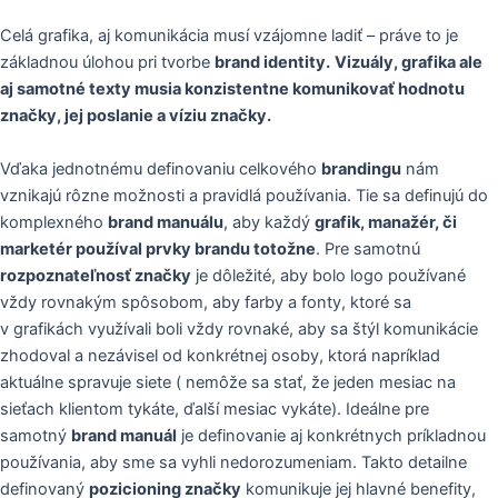
Celá grafika, aj komunikácia musí vzájomne ladiť – práve to je
základnou úlohou pri tvorbe
brand identity.
Vizuály, grafika ale
aj samotné texty musia konzistentne komunikovať hodnotu
značky, jej poslanie a víziu značky.
Vďaka jednotnému definovaniu celkového
brandingu
nám
vznikajú rôzne možnosti a pravidlá používania. Tie sa definujú do
komplexného
brand manuálu
, aby každý
grafik, manažér, či
marketér používal prvky brandu totožne
. Pre samotnú
rozpoznateľnosť značky
je dôležité, aby bolo logo používané
vždy rovnakým spôsobom, aby farby a fonty, ktoré sa
v grafikách využívali boli vždy rovnaké, aby sa štýl komunikácie
zhodoval a nezávisel od konkrétnej osoby, ktorá napríklad
aktuálne spravuje siete ( nemôže sa stať, že jeden mesiac na
sieťach klientom tykáte, ďalší mesiac vykáte). Ideálne pre
samotný
brand manuál
je definovanie aj konkrétnych príkladnou
používania, aby sme sa vyhli nedorozumeniam. Takto detailne
definovaný
pozicioning značky
komunikuje jej hlavné benefity,