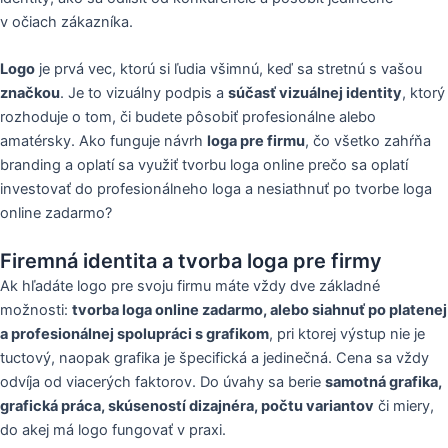
v očiach zákazníka.
Logo
je prvá vec, ktorú si ľudia všimnú, keď sa stretnú s vašou
značkou
. Je to vizuálny podpis a
súčasť vizuálnej identity
, ktorý
rozhoduje o tom, či budete pôsobiť profesionálne alebo
amatérsky. Ako funguje návrh
loga pre firmu
, čo všetko zahŕňa
branding a oplatí sa využiť tvorbu loga online prečo sa oplatí
investovať do profesionálneho loga a nesiathnuť po tvorbe loga
online zadarmo?
Firemná identita a tvorba loga pre firmy
Ak hľadáte logo pre svoju firmu máte vždy dve základné
možnosti:
tvorba loga online zadarmo, alebo siahnuť po platenej
a profesionálnej spolupráci s grafikom
, pri ktorej výstup nie je
tuctový, naopak grafika je špecifická a jedinečná. Cena sa vždy
odvíja od viacerých faktorov. Do úvahy sa berie
samotná grafika,
grafická práca, skúseností dizajnéra, počtu variantov
či miery,
do akej má logo fungovať v praxi.