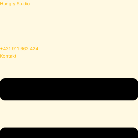
Preskočiť
Hungry Studio
na
obsah
+421 911 662 424
Kontakt