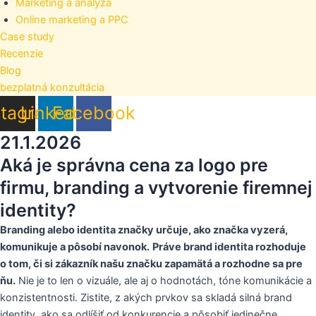
Marketing a analýza
Online marketing a PPC
Case study
Recenzie
Blog
bezplatná konzultácia
stagram
Linkedin
Facebook
21.1.2026
Aká je správna cena za logo pre
firmu, branding a vytvorenie firemnej
identity?
Branding alebo identita značky určuje, ako značka vyzerá,
komunikuje a pôsobí navonok.
Práve brand identita rozhoduje
o tom, či si zákazník našu značku zapamätá a rozhodne sa pre
ňu.
Nie je to len o vizuále, ale aj o hodnotách, tóne komunikácie a
konzistentnosti. Zistite, z akých prvkov sa skladá silná brand
identity, ako sa odlíšiť od konkurencie a pôsobiť jedinečne