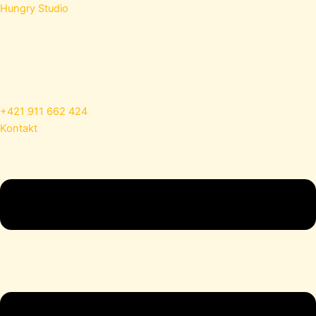
Preskočiť
Hungry Studio
na
obsah
+421 911 662 424
Kontakt