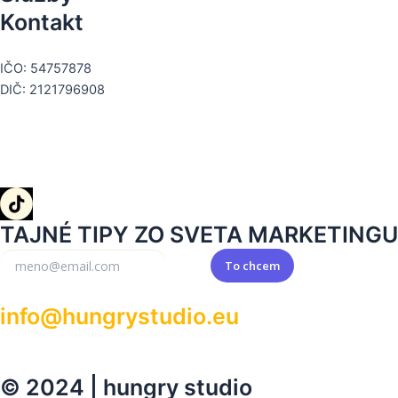
Kontakt
+421 911 662 424
IČO: 54757878
DIČ: 2121796908
TAJNÉ TIPY ZO SVETA MARKETINGU
To chcem
info@hungrystudio.eu
© 2024 | hungry studio