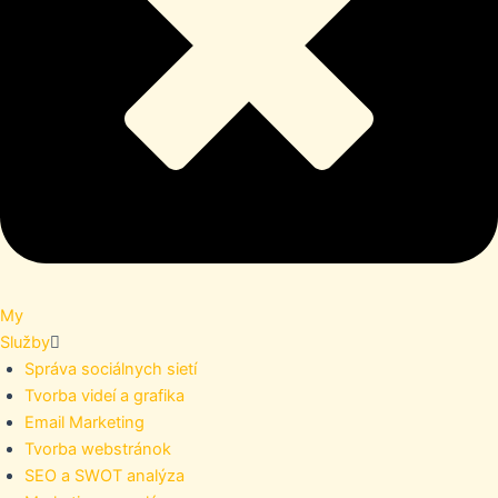
My
Služby
Správa sociálnych sietí
Tvorba videí a grafika
Email Marketing
Tvorba webstránok
SEO a SWOT analýza