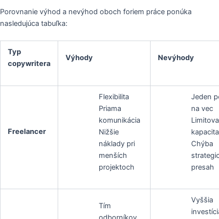
Porovnanie výhod a nevýhod oboch foriem práce ponúka
nasledujúca tabuľka:
Typ
Výhody
Nevýhody
copywritera
Flexibilita
Jeden p
Priama
na vec
komunikácia
Limitov
Freelancer
Nižšie
kapacit
náklady pri
Chýba
menších
strategi
projektoch
presah
Vyššia
Tím
investíci
odborníkov