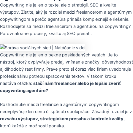
Copywriting nie je len o texte, ale o stratégii, SEO a kvalite
výstupov. Zistite, aký je rozdiel medzi freelancerom a agentúrnym
copywritingom a prečo agentúra prináša komplexnejšie riešenie.
Rozhodujete sa medzi freelancerom a agentúrou na copywriting?
Porovnali sme procesy, kvalitu aj SEO presah.
Copywriting nie je len o pekne poskladaných vetách. Je to
nástroj, ktorý ovplyvňuje predaj, vnímanie značky, dôveryhodnosť
aj dlhodobý rast firmy. Práve preto si čoraz viac firiem uvedomuje
profesionálnu potrebu spracovania textov. V takom kroku
nastáva otázka:
stačí nám freelancer alebo je lepšie zveriť
copywriting agentúre?
Rozhodnutie medzi freelance a agentúrnym copywritingom
neovplyvňuje len cenu či spôsob spolupráce. Zásadný rozdiel je v
rozsahu výstupov, strategickom presahu a kontrole kvality
,
ktorú každá z možností ponúka.