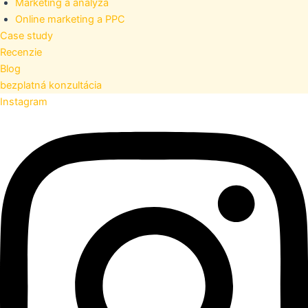
Marketing a analýza
Online marketing a PPC
Case study
Recenzie
Blog
bezplatná konzultácia
Instagram