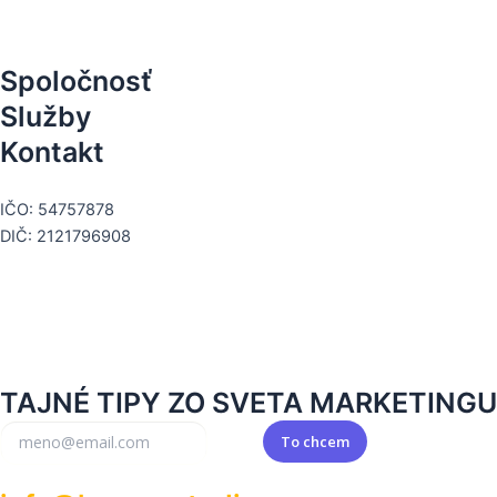
Spoločnosť
Služby
Kontakt
+421 911 662 424
IČO: 54757878
DIČ: 2121796908
TAJNÉ TIPY ZO SVETA MARKETINGU
To chcem