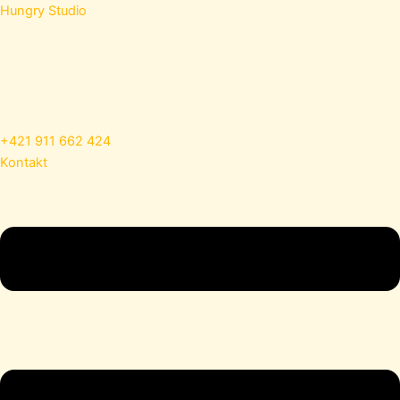
Preskočiť
Hungry Studio
na
obsah
+421 911 662 424
Kontakt