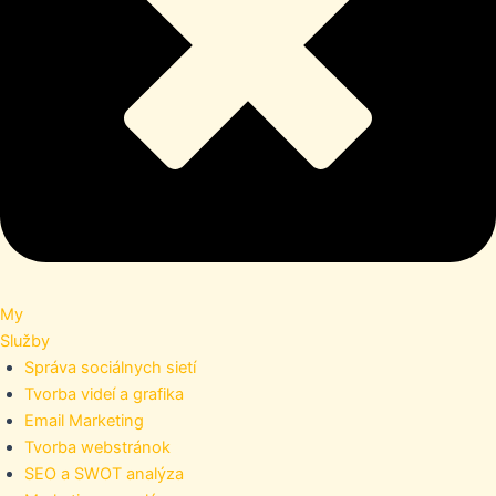
My
Služby
Správa sociálnych sietí
Tvorba videí a grafika
Email Marketing
Tvorba webstránok
SEO a SWOT analýza