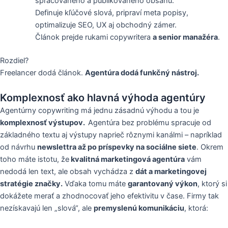
spracovaného a publikovaného obsahu.
Definuje kľúčové slová, pripraví meta popisy,
optimalizuje SEO, UX aj obchodný zámer.
Článok prejde rukami copywritera
a senior manažéra
.
Rozdiel?
Freelancer dodá článok.
Agentúra dodá funkčný nástroj.
Komplexnosť ako hlavná výhoda agentúry
Agentúrny copywriting má jednu zásadnú výhodu a tou je
komplexnosť výstupov.
Agentúra bez problému spracuje od
základného textu aj výstupy naprieč rôznymi kanálmi – napríklad
od návrhu
newslettra až po príspevky na sociálne siete
. Okrem
toho máte istotu, že
kvalitná marketingová agentúra
vám
nedodá len text, ale obsah vychádza z
dát a marketingovej
stratégie značky.
Vďaka tomu máte
garantovaný výkon
, ktorý si
dokážete merať a zhodnocovať jeho efektivitu v čase. Firmy tak
nezískavajú len „slová“, ale
premyslenú komunikáciu
, ktorá: