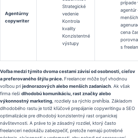
prípade
Strategické
agentúr 
Agentúrny
vedenie
menšíc
copywriter
Kontrola
agenura
kvality
cena ča
Konzistentné
porovna
výstupy
s freel
Voľba medzi týmito dvoma cestami závisí od osobnosti, cieľov
a preferovaného štýlu práce.
Freelancer môže byť vhodnou
voľbou pri
jednorazových alebo menších zadaniach
. Ak však
firma rieši
dlhodobú komunikáciu, rast značky alebo
výkonnostný marketing
, rozdiely sa rýchlo prehĺbia. Základom
dlhodobého rastu je totiž kľúčové prepájanie copywritingu a SEO
optimalizácie pre dlhodobý konzistentný rast organickej
návštevnosti. A práve to je zásadný rozdiel, ktorý často
freelanceri nedokážu zabezpečiť, pretože nemajú potrebné
nástroje, skúsenosti a vedomosti, aby pokryli pri spracovaní