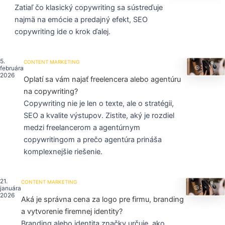
Zatiaľ čo klasický copywriting sa sústreďuje
najmä na emócie a predajný efekt, SEO
copywriting ide o krok ďalej.
5.
CONTENT MARKETING
februára
2026
Oplatí sa vám najať freelencera alebo agentúru
na copywriting?
Copywriting nie je len o texte, ale o stratégii,
SEO a kvalite výstupov. Zistite, aký je rozdiel
medzi freelancerom a agentúrnym
copywritingom a prečo agentúra prináša
komplexnejšie riešenie.
21.
CONTENT MARKETING
januára
2026
Aká je správna cena za logo pre firmu, branding
a vytvorenie firemnej identity?
Branding alebo identita značky určuje, ako